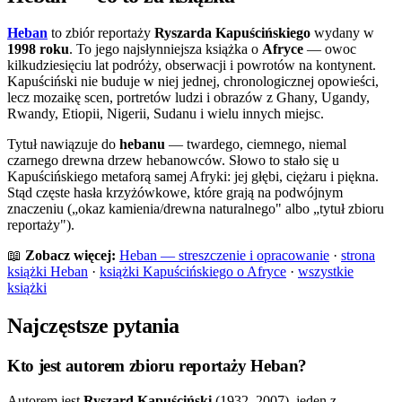
Heban
to zbiór reportaży
Ryszarda Kapuścińskiego
wydany w
1998 roku
. To jego najsłynniejsza książka o
Afryce
— owoc
kilkudziesięciu lat podróży, obserwacji i powrotów na kontynent.
Kapuściński nie buduje w niej jednej, chronologicznej opowieści,
lecz mozaikę scen, portretów ludzi i obrazów z Ghany, Ugandy,
Rwandy, Etiopii, Nigerii, Sudanu i wielu innych miejsc.
Tytuł nawiązuje do
hebanu
— twardego, ciemnego, niemal
czarnego drewna drzew hebanowców. Słowo to stało się u
Kapuścińskiego metaforą samej Afryki: jej głębi, ciężaru i piękna.
Stąd częste hasła krzyżówkowe, które grają na podwójnym
znaczeniu („okaz kamienia/drewna naturalnego" albo „tytuł zbioru
reportaży").
📖
Zobacz więcej:
Heban — streszczenie i opracowanie
·
strona
książki Heban
·
książki Kapuścińskiego o Afryce
·
wszystkie
książki
Najczęstsze pytania
Kto jest autorem zbioru reportaży Heban?
Autorem jest
Ryszard Kapuściński
(1932–2007), jeden z