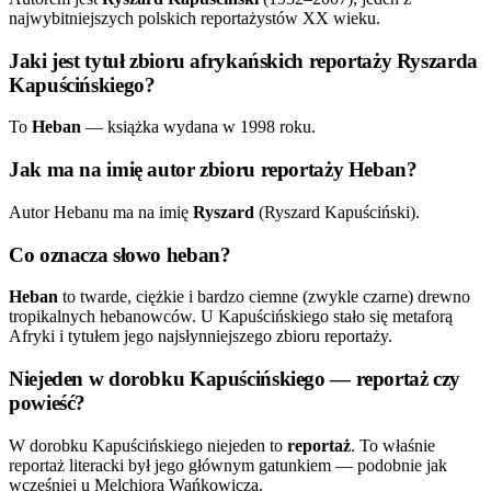
najwybitniejszych polskich reportażystów XX wieku.
Jaki jest tytuł zbioru afrykańskich reportaży Ryszarda
Kapuścińskiego?
To
Heban
— książka wydana w 1998 roku.
Jak ma na imię autor zbioru reportaży Heban?
Autor Hebanu ma na imię
Ryszard
(Ryszard Kapuściński).
Co oznacza słowo heban?
Heban
to twarde, ciężkie i bardzo ciemne (zwykle czarne) drewno
tropikalnych hebanowców. U Kapuścińskiego stało się metaforą
Afryki i tytułem jego najsłynniejszego zbioru reportaży.
Niejeden w dorobku Kapuścińskiego — reportaż czy
powieść?
W dorobku Kapuścińskiego niejeden to
reportaż
. To właśnie
reportaż literacki był jego głównym gatunkiem — podobnie jak
wcześniej u Melchiora Wańkowicza.