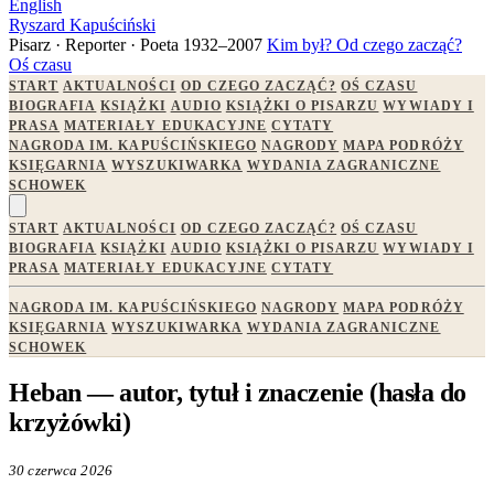
English
Ryszard Kapuściński
Pisarz · Reporter · Poeta
1932–2007
Kim był?
Od czego zacząć?
Oś czasu
START
AKTUALNOŚCI
OD CZEGO ZACZĄĆ?
OŚ CZASU
BIOGRAFIA
KSIĄŻKI
AUDIO
KSIĄŻKI O PISARZU
WYWIADY I
PRASA
MATERIAŁY EDUKACYJNE
CYTATY
NAGRODA IM. KAPUŚCIŃSKIEGO
NAGRODY
MAPA PODRÓŻY
KSIĘGARNIA
WYSZUKIWARKA
WYDANIA ZAGRANICZNE
SCHOWEK
START
AKTUALNOŚCI
OD CZEGO ZACZĄĆ?
OŚ CZASU
BIOGRAFIA
KSIĄŻKI
AUDIO
KSIĄŻKI O PISARZU
WYWIADY I
PRASA
MATERIAŁY EDUKACYJNE
CYTATY
NAGRODA IM. KAPUŚCIŃSKIEGO
NAGRODY
MAPA PODRÓŻY
KSIĘGARNIA
WYSZUKIWARKA
WYDANIA ZAGRANICZNE
SCHOWEK
Heban — autor, tytuł i znaczenie (hasła do
krzyżówki)
30 czerwca 2026