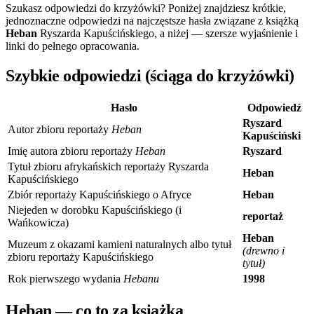
Szukasz odpowiedzi do krzyżówki? Poniżej znajdziesz krótkie,
jednoznaczne odpowiedzi na najczęstsze hasła związane z książką
Heban
Ryszarda Kapuścińskiego, a niżej — szersze wyjaśnienie i
linki do pełnego opracowania.
Szybkie odpowiedzi (ściąga do krzyżówki)
Hasło
Odpowiedź
Ryszard
Autor zbioru reportaży
Heban
Kapuściński
Imię autora zbioru reportaży
Heban
Ryszard
Tytuł zbioru afrykańskich reportaży Ryszarda
Heban
Kapuścińskiego
Zbiór reportaży Kapuścińskiego o Afryce
Heban
Niejeden w dorobku Kapuścińskiego (i
reportaż
Wańkowicza)
Heban
Muzeum z okazami kamieni naturalnych albo tytuł
(drewno i
zbioru reportaży Kapuścińskiego
tytuł)
Rok pierwszego wydania
Hebanu
1998
Heban — co to za książka