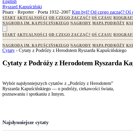
English
Ryszard Kapuściński
Pisarz · Reporter · Poeta
1932–2007
Kim był?
Od czego zacząć?
Oś 
START
AKTUALNOŚCI
OD CZEGO ZACZĄĆ?
OŚ CZASU
BIOGRAF
NAGRODA IM. KAPUŚCIŃSKIEGO
NAGRODY
MAPA PODRÓŻY
KS
START
AKTUALNOŚCI
OD CZEGO ZACZĄĆ?
OŚ CZASU
BIOGRAF
NAGRODA IM. KAPUŚCIŃSKIEGO
NAGRODY
MAPA PODRÓŻY
KS
Cytaty
› Cytaty z Podróży z Herodotem Ryszarda Kapuścińskiego
Cytaty z Podróży z Herodotem Ryszarda Ka
Wybór najsłynniejszych cytatów z „Podróży z Herodotem”
Ryszarda Kapuścińskiego — o podróży, ciekawości świata,
poznawaniu i spotkaniu z Innym.
Najsłynniejsze cytaty