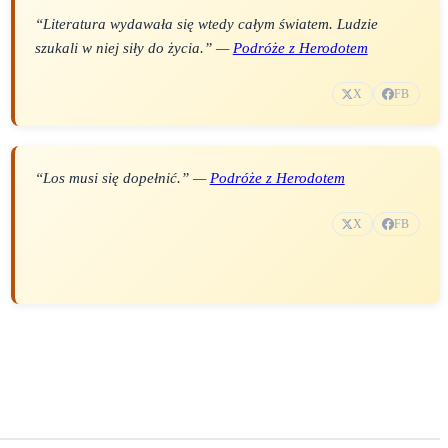
“Literatura wydawała się wtedy całym światem. Ludzie
szukali w niej siły do życia.” —
Podróże z Herodotem
X
FB
“Los musi się dopełnić.” —
Podróże z Herodotem
X
FB