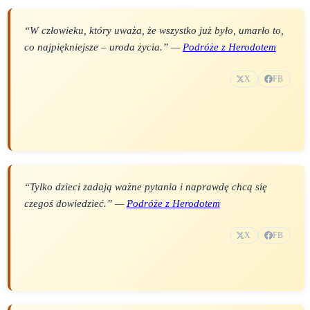
“W człowieku, który uważa, że wszystko już było, umarło to,
co najpiękniejsze – uroda życia.” —
Podróże z Herodotem
X
FB
“Tylko dzieci zadają ważne pytania i naprawdę chcą się
czegoś dowiedzieć.” —
Podróże z Herodotem
X
FB