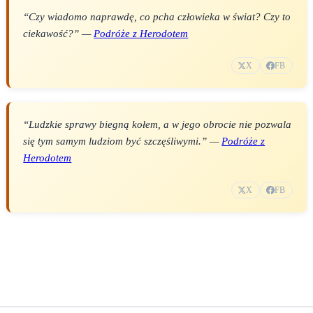
“Czy wiadomo naprawdę, co pcha człowieka w świat? Czy to
ciekawość?” —
Podróże z Herodotem
X
FB
“Ludzkie sprawy biegną kołem, a w jego obrocie nie pozwala
się tym samym ludziom być szczęśliwymi.” —
Podróże z
Herodotem
X
FB