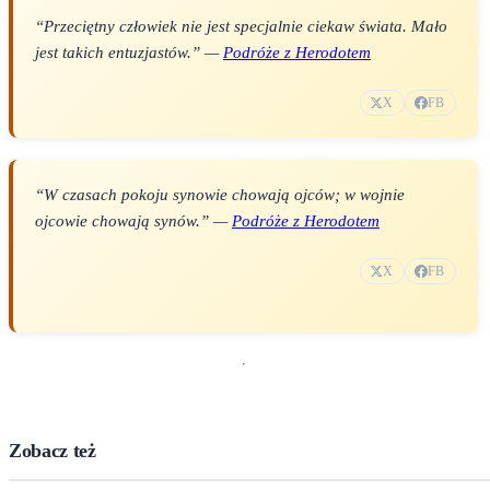
“Przeciętny człowiek nie jest specjalnie ciekaw świata. Mało
jest takich entuzjastów.” —
Podróże z Herodotem
X
FB
“W czasach pokoju synowie chowają ojców; w wojnie
ojcowie chowają synów.” —
Podróże z Herodotem
X
FB
Zobacz też