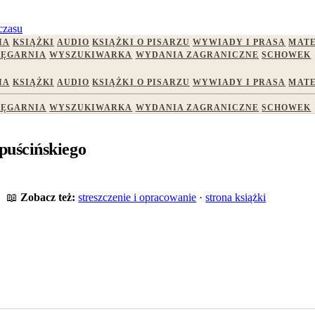
czasu
IA
KSIĄŻKI
AUDIO
KSIĄŻKI O PISARZU
WYWIADY I PRASA
MATE
IĘGARNIA
WYSZUKIWARKA
WYDANIA ZAGRANICZNE
SCHOWEK
IA
KSIĄŻKI
AUDIO
KSIĄŻKI O PISARZU
WYWIADY I PRASA
MATE
IĘGARNIA
WYSZUKIWARKA
WYDANIA ZAGRANICZNE
SCHOWEK
puścińskiego
📖
Zobacz też:
streszczenie i opracowanie
·
strona książki