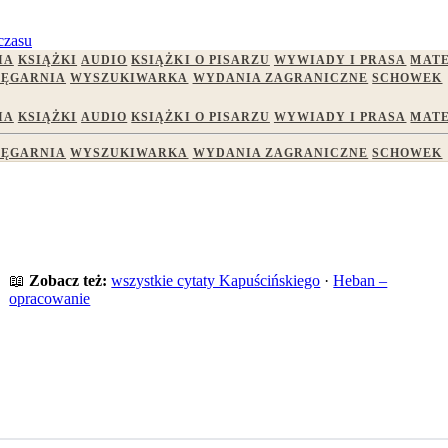
czasu
IA
KSIĄŻKI
AUDIO
KSIĄŻKI O PISARZU
WYWIADY I PRASA
MATE
IĘGARNIA
WYSZUKIWARKA
WYDANIA ZAGRANICZNE
SCHOWEK
IA
KSIĄŻKI
AUDIO
KSIĄŻKI O PISARZU
WYWIADY I PRASA
MATE
IĘGARNIA
WYSZUKIWARKA
WYDANIA ZAGRANICZNE
SCHOWEK
📖
Zobacz też:
wszystkie cytaty Kapuścińskiego
·
Heban –
opracowanie