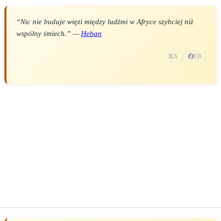
“Nic nie buduje więzi między ludźmi w Afryce szybciej niż
wspólny śmiech.” —
Heban
X
FB