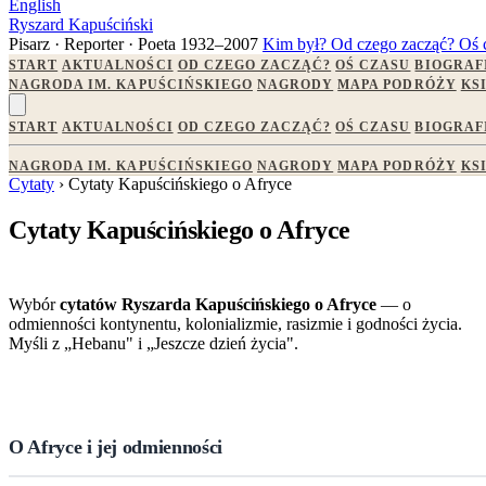
English
Ryszard Kapuściński
Pisarz · Reporter · Poeta
1932–2007
Kim był?
Od czego zacząć?
Oś 
START
AKTUALNOŚCI
OD CZEGO ZACZĄĆ?
OŚ CZASU
BIOGRAF
NAGRODA IM. KAPUŚCIŃSKIEGO
NAGRODY
MAPA PODRÓŻY
KS
START
AKTUALNOŚCI
OD CZEGO ZACZĄĆ?
OŚ CZASU
BIOGRAF
NAGRODA IM. KAPUŚCIŃSKIEGO
NAGRODY
MAPA PODRÓŻY
KS
Cytaty
› Cytaty Kapuścińskiego o Afryce
Cytaty Kapuścińskiego o Afryce
Wybór
cytatów Ryszarda Kapuścińskiego o Afryce
— o
odmienności kontynentu, kolonializmie, rasizmie i godności życia.
Myśli z „Hebanu" i „Jeszcze dzień życia".
O Afryce i jej odmienności