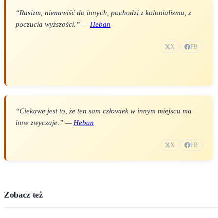
“Rasizm, nienawiść do innych, pochodzi z kolonializmu, z
poczucia wyższości.” —
Heban
X
FB
“Ciekawe jest to, że ten sam człowiek w innym miejscu ma
inne zwyczaje.” —
Heban
X
FB
Zobacz też