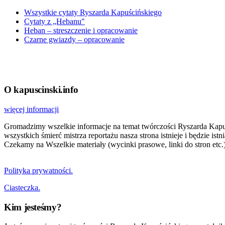
Wszystkie cytaty Ryszarda Kapuścińskiego
Cytaty z „Hebanu"
Heban – streszczenie i opracowanie
Czarne gwiazdy – opracowanie
O kapuscinski.info
więcej informacji
Gromadzimy wszelkie informacje na temat twórczości Ryszarda Kapuści
wszystkich śmierć mistrza reportażu nasza strona istnieje i będzie i
Czekamy na Wszelkie materiały (wycinki prasowe, linki do stron etc.)
Polityka prywatności.
Ciasteczka.
Kim jesteśmy?