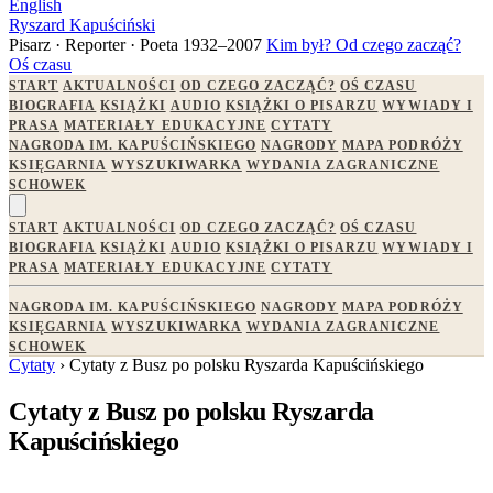
English
Ryszard Kapuściński
Pisarz · Reporter · Poeta
1932–2007
Kim był?
Od czego zacząć?
Oś czasu
START
AKTUALNOŚCI
OD CZEGO ZACZĄĆ?
OŚ CZASU
BIOGRAFIA
KSIĄŻKI
AUDIO
KSIĄŻKI O PISARZU
WYWIADY I
PRASA
MATERIAŁY EDUKACYJNE
CYTATY
NAGRODA IM. KAPUŚCIŃSKIEGO
NAGRODY
MAPA PODRÓŻY
KSIĘGARNIA
WYSZUKIWARKA
WYDANIA ZAGRANICZNE
SCHOWEK
START
AKTUALNOŚCI
OD CZEGO ZACZĄĆ?
OŚ CZASU
BIOGRAFIA
KSIĄŻKI
AUDIO
KSIĄŻKI O PISARZU
WYWIADY I
PRASA
MATERIAŁY EDUKACYJNE
CYTATY
NAGRODA IM. KAPUŚCIŃSKIEGO
NAGRODY
MAPA PODRÓŻY
KSIĘGARNIA
WYSZUKIWARKA
WYDANIA ZAGRANICZNE
SCHOWEK
Cytaty
› Cytaty z Busz po polsku Ryszarda Kapuścińskiego
Cytaty z Busz po polsku Ryszarda
Kapuścińskiego