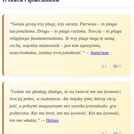
“Światu grożą trzy plagi, trzy zarazy. Pierwsza – to plaga
nacjonalizmu. Druga – to plaga rasizmu. Trzecia – to plaga
religijnego fundamentalizmu. Te trzy plagi mają tę samą
cechę, wspólny mianownik – jest nim agresywna,
wszechwładna, totalna irracjonalność.” —
Imperium
X
FB
“Ludzie nie głodują dlatego, że na świecie nie ma żywności.
Jest jej pełno, w nadmiarze. Ale między tymi, którzy chcą
jeść, a pełnymi magazynami stoi wysoka przeszkoda: gra
polityczna. Kto ma broń, ten ma żywność. Kto ma żywność,
ten ma władzę.” —
Heban
X
FB