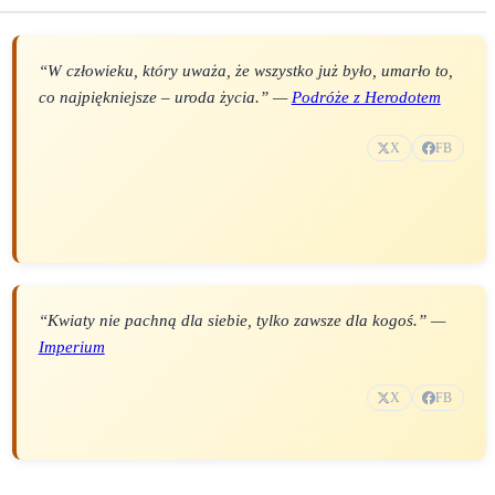
“W człowieku, który uważa, że wszystko już było, umarło to,
co najpiękniejsze – uroda życia.” —
Podróże z Herodotem
X
FB
“Kwiaty nie pachną dla siebie, tylko zawsze dla kogoś.” —
Imperium
X
FB