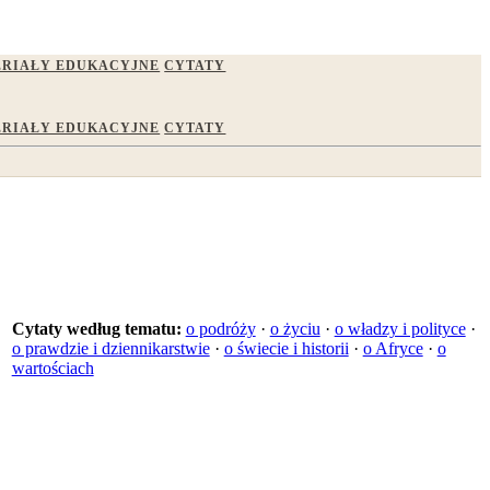
RIAŁY EDUKACYJNE
CYTATY
RIAŁY EDUKACYJNE
CYTATY
Cytaty według tematu:
o podróży
·
o życiu
·
o władzy i polityce
·
o prawdzie i dziennikarstwie
·
o świecie i historii
·
o Afryce
·
o
wartościach