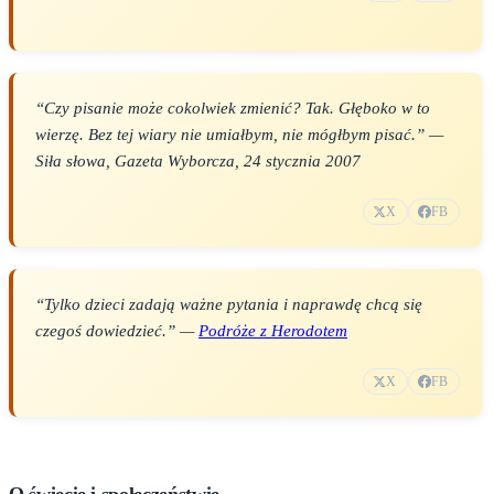
“Czy pisanie może cokolwiek zmienić? Tak. Głęboko w to
wierzę. Bez tej wiary nie umiałbym, nie mógłbym pisać.” —
Siła słowa
, Gazeta Wyborcza, 24 stycznia 2007
X
FB
“Tylko dzieci zadają ważne pytania i naprawdę chcą się
czegoś dowiedzieć.” —
Podróże z Herodotem
X
FB
O świecie i społeczeństwie