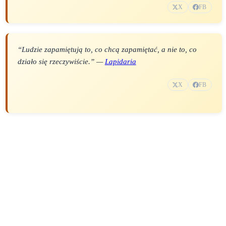
X
FB
“Ludzie zapamiętują to, co chcą zapamiętać, a nie to, co
działo się rzeczywiście.” —
Lapidaria
X
FB