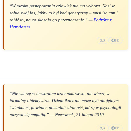
“W swoim postępowaniu człowiek nie ma wyboru. Nosi w
sobie swój los, jakby to był kod genetyczny – musi iść tam i
robić to, na co skazało go przeznaczenie.” —
Podróże z
Herodotem
X
FB
“Nie wierzę w bezstronne dziennikarstwo, nie wierzę w
formalny obiektywizm. Dziennikarz nie może być obojętnym
świadkiem, powinien posiadać zdolność, którą w psychologii
nazywa się empatią.” —
Newsweek
, 21 lutego 2010
X
FB