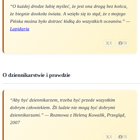
“O każdej drodze lubię myśleć, że jest ona drogą bez końca,
że biegnie dookoła świata. A wzięło się to stąd, że z mojego
Pińska można było dotrzeć łódką do wszystkich oceanów.” —
Lapidaria
X
FB
O dziennikarstwie i prawdzie
“Aby być dziennikarzem, trzeba być przede wszystkim
dobrym człowiekiem. Źli ludzie nie mogą być dobrymi
dziennikarzami.” — Rozmowa z Heleną Kowalik,
Przegląd
,
2007
X
FB