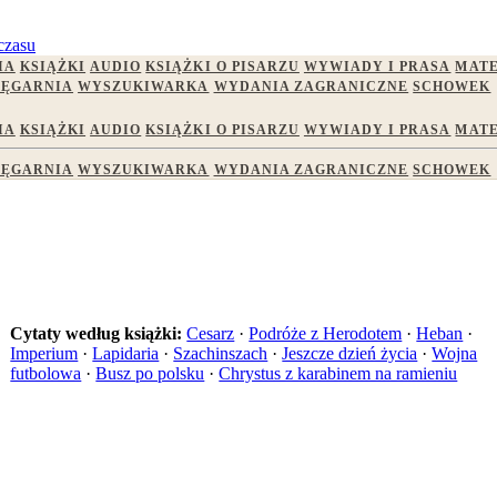
czasu
IA
KSIĄŻKI
AUDIO
KSIĄŻKI O PISARZU
WYWIADY I PRASA
MATE
IĘGARNIA
WYSZUKIWARKA
WYDANIA ZAGRANICZNE
SCHOWEK
IA
KSIĄŻKI
AUDIO
KSIĄŻKI O PISARZU
WYWIADY I PRASA
MATE
IĘGARNIA
WYSZUKIWARKA
WYDANIA ZAGRANICZNE
SCHOWEK
Cytaty według książki:
Cesarz
·
Podróże z Herodotem
·
Heban
·
Imperium
·
Lapidaria
·
Szachinszach
·
Jeszcze dzień życia
·
Wojna
futbolowa
·
Busz po polsku
·
Chrystus z karabinem na ramieniu