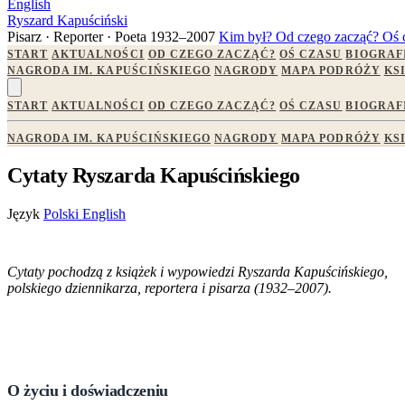
English
Ryszard Kapuściński
Pisarz · Reporter · Poeta
1932–2007
Kim był?
Od czego zacząć?
Oś 
START
AKTUALNOŚCI
OD CZEGO ZACZĄĆ?
OŚ CZASU
BIOGRAF
NAGRODA IM. KAPUŚCIŃSKIEGO
NAGRODY
MAPA PODRÓŻY
KS
START
AKTUALNOŚCI
OD CZEGO ZACZĄĆ?
OŚ CZASU
BIOGRAF
NAGRODA IM. KAPUŚCIŃSKIEGO
NAGRODY
MAPA PODRÓŻY
KS
Cytaty Ryszarda Kapuścińskiego
Język
Polski
English
Cytaty pochodzą z książek i wypowiedzi Ryszarda Kapuścińskiego,
polskiego dziennikarza, reportera i pisarza (1932–2007).
O życiu i doświadczeniu