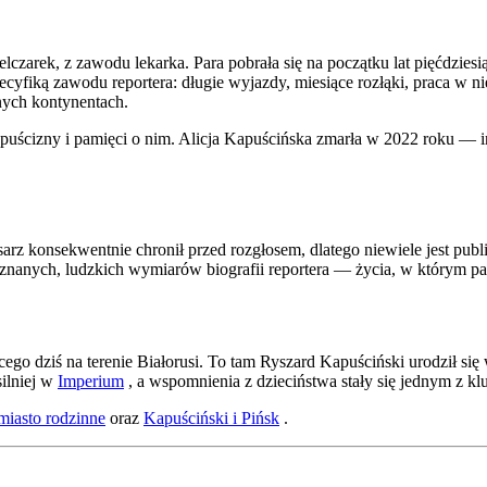
czarek, z zawodu lekarka. Para pobrała się na początku lat pięćdziesi
yfiką zawodu reportera: długie wyjazdy, miesiące rozłąki, praca w nie
nych kontynentach.
spuścizny i pamięci o nim. Alicja Kapuścińska zmarła w 2022 roku — i
sarz konsekwentnie chronił przed rozgłosem, dlatego niewiele jest publ
j znanych, ludzkich wymiarów biografii reportera — życia, w którym p
ącego dziś na terenie Białorusi. To tam Ryszard Kapuściński urodził s
silniej w
Imperium
, a wspomnienia z dzieciństwa stały się jednym z kl
miasto rodzinne
oraz
Kapuściński i Pińsk
.