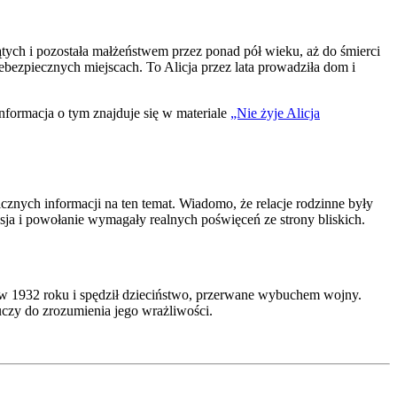
ątych i pozostała małżeństwem przez ponad pół wieku, aż do śmierci
bezpiecznych miejscach. To Alicja przez lata prowadziła dom i
nformacja o tym znajduje się w materiale
„Nie żyje Alicja
icznych informacji na ten temat. Wiadomo, że relacje rodzinne były
asja i powołanie wymagały realnych poświęceń ze strony bliskich.
ię w 1932 roku i spędził dzieciństwo, przerwane wybuchem wojny.
uczy do zrozumienia jego wrażliwości.