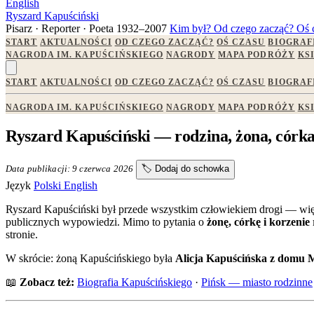
English
Ryszard Kapuściński
Pisarz · Reporter · Poeta
1932–2007
Kim był?
Od czego zacząć?
Oś 
START
AKTUALNOŚCI
OD CZEGO ZACZĄĆ?
OŚ CZASU
BIOGRAF
NAGRODA IM. KAPUŚCIŃSKIEGO
NAGRODY
MAPA PODRÓŻY
KS
START
AKTUALNOŚCI
OD CZEGO ZACZĄĆ?
OŚ CZASU
BIOGRAF
NAGRODA IM. KAPUŚCIŃSKIEGO
NAGRODY
MAPA PODRÓŻY
KS
Ryszard Kapuściński — rodzina, żona, córk
Data publikacji: 9 czerwca 2026
🏷️
Dodaj do schowka
Język
Polski
English
Ryszard Kapuściński był przede wszystkim człowiekiem drogi — więk
publicznych wypowiedzi. Mimo to pytania o
żonę, córkę i korzenie
stronie.
W skrócie: żoną Kapuścińskiego była
Alicja Kapuścińska z domu M
📖
Zobacz też:
Biografia Kapuścińskiego
·
Pińsk — miasto rodzinne