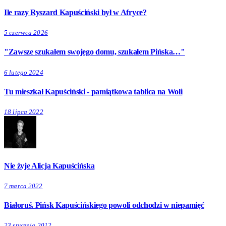
Ile razy Ryszard Kapuściński był w Afryce?
5 czerwca 2026
"Zawsze szukałem swojego domu, szukałem Pińska…"
6 lutego 2024
Tu mieszkał Kapuściński - pamiątkowa tablica na Woli
18 lipca 2022
Nie żyje Alicja Kapuścińska
7 marca 2022
Białoruś. Pińsk Kapuścińskiego powoli odchodzi w niepamięć
23 stycznia 2012