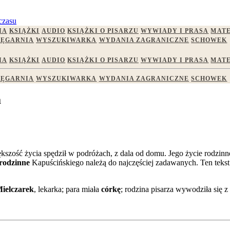
czasu
IA
KSIĄŻKI
AUDIO
KSIĄŻKI O PISARZU
WYWIADY I PRASA
MATE
IĘGARNIA
WYSZUKIWARKA
WYDANIA ZAGRANICZNE
SCHOWEK
IA
KSIĄŻKI
AUDIO
KSIĄŻKI O PISARZU
WYWIADY I PRASA
MATE
IĘGARNIA
WYSZUKIWARKA
WYDANIA ZAGRANICZNE
SCHOWEK
a
szość życia spędził w podróżach, z dala od domu. Jego życie rodzinn
 rodzinne
Kapuścińskiego należą do najczęściej zadawanych. Ten tekst
ielczarek
, lekarka; para miała
córkę
; rodzina pisarza wywodziła się z