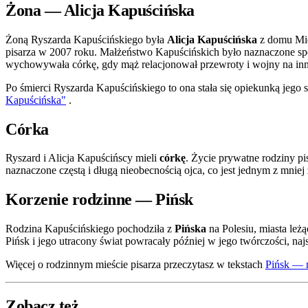
Żona — Alicja Kapuścińska
Żoną Ryszarda Kapuścińskiego była
Alicja Kapuścińska
z domu Miel
pisarza w 2007 roku. Małżeństwo Kapuścińskich było naznaczone spec
wychowywała córkę, gdy mąż relacjonował przewroty i wojny na in
Po śmierci Ryszarda Kapuścińskiego to ona stała się opiekunką jego 
Kapuścińska"
.
Córka
Ryszard i Alicja Kapuścińscy mieli
córkę
. Życie prywatne rodziny pi
naznaczone częstą i długą nieobecnością ojca, co jest jednym z mnie
Korzenie rodzinne — Pińsk
Rodzina Kapuścińskiego pochodziła z
Pińska
na Polesiu, miasta leż
Pińsk i jego utracony świat powracały później w jego twórczości, naj
Więcej o rodzinnym mieście pisarza przeczytasz w tekstach
Pińsk — 
Zobacz też