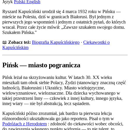
Język
Polski
English
Ryszard Kapuściński urodził się 4 marca 1932 roku w Pińsku —
mieście na Polesiu, dziś w granicach Białorusi. Był jednym z
pierwszych jego wspomnień i jednym z ostatnich pytań, do których
wracał. Przez całe życie mówił: „Zawsze szukałem swojego domu.
Szukałem Pińska."
📖
Zobacz też:
Biografia Kapuścińskiego
·
Ciekawostki o
Kapuścińskim
Pińsk — miasto pogranicza
Pińsk leżał na skrzyżowaniu kultur. W latach 30. XX wieku
mieszkali tam obok siebie Polacy, Żydzi (stanowiący znaczną część
ludności), Białorusini i Ukraińcy. Miasto wielojęzyczne,
wielowyznaniowe, wieloznaczne. Dla dziecka wychowanego w
takiej przestrzeni Inny — człowiek z innej kultury, innego języka,
innej wiary — nie był abstrakcją, lecz sąsiadem.
Kapuściński późno zrozumiał, jak bardzo ta pierwsza lekcja
różnorodności ukształtowała go jako reportera. Pisał o tym w
Podróżach z Herodotem
: zdolność do ciekawości wobec obcości,
do zawieszenia własnego punktu widzenia — to nie talent, to