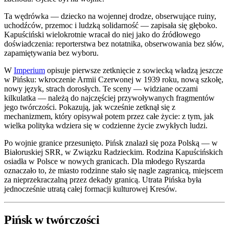
Ta wędrówka — dziecko na wojennej drodze, obserwujące ruiny,
uchodźców, przemoc i ludzką solidarność — zapisała się głęboko.
Kapuściński wielokrotnie wracał do niej jako do źródłowego
doświadczenia: reporterstwa bez notatnika, obserwowania bez słów,
zapamiętywania bez wyboru.
W
Imperium
opisuje pierwsze zetknięcie z sowiecką władzą jeszcze
w Pińsku: wkroczenie Armii Czerwonej w 1939 roku, nową szkołę,
nowy język, strach dorosłych. Te sceny — widziane oczami
kilkulatka — należą do najczęściej przywoływanych fragmentów
jego twórczości. Pokazują, jak wcześnie zetknął się z
mechanizmem, który opisywał potem przez całe życie: z tym, jak
wielka polityka wdziera się w codzienne życie zwykłych ludzi.
Po wojnie granice przesunięto. Pińsk znalazł się poza Polską — w
Białoruskiej SRR, w Związku Radzieckim. Rodzina Kapuścińskich
osiadła w Polsce w nowych granicach. Dla młodego Ryszarda
oznaczało to, że miasto rodzinne stało się nagle zagranicą, miejscem
za nieprzekraczalną przez dekady granicą. Utrata Pińska była
jednocześnie utratą całej formacji kulturowej Kresów.
Pińsk w twórczości