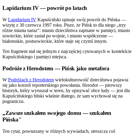
Lapidarium IV — powrót po latach
W
Lapidarium IV
Kapuściński opisuje swój powrót do Pińska —
wizytę z 30 czerwca 1997 roku. Pisze, że Pińsk to dla niego „trzy
różne miasta naraz": miasto dzieciństwa zapisane w pamięci, miasto
sowieckie, które zastał po wojnie, i miasto współczesne —
białoruskie, postsowieckie, które staje się czymś innym.
Ten fragment stał się jednym z najczęściej cytowanych w kontekście
Kapuścińskiego i pamięci miejsca.
Podróże z Herodotem — Pińsk jako metafora
W
Podróżach z Herodotem
wielokulturowość dzieciństwa pojawia
się jako korzeń reporterskiego powołania. Herodot — pierwszy
historyk, który wyruszał w teren, by opisywać obce ludy — jest dla
Kapuścińskiego bliski właśnie dlatego, że sam wychował się na
pograniczu.
„Zawsze szukałem swojego domu — szukałem
Pińska"
Ten cytat, powtarzany w różnych wywiadach, streszcza coś