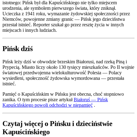
istotnego: Pińsk był dla Kapuścińskiego nie tylko miejscem
urodzenia, ale symbolem pierwszego świata, który zniknął.
Ucieczka z 1941 roku, wymazanie żydowskiej społeczności przez
Niemców, powojenne zmiany granic — Pińsk jego dzieciństwa
przestał istnieć. Reporter szukał go przez resztę życia w innych
miejscach i innych ludziach.
Pińsk dziś
Pińsk leży dziś w obwodzie brzeskim Białorusi, nad rzeką Piną i
Prypecią. Miasto liczy około 130 tysięcy mieszkańców. Po II wojnie
światowej przedwojenna wielokulturowość Polesia — Polacy
wysiedleni, społeczność żydowska wymordowana — przestała
istnieć.
Pamięć o Kapuścińskim w Pińsku jest obecna, choć stopniowo
zanika. O tym procesie pisze artykuł
Białoruś — Pińsk
Kapuścińskiego powoli odchodzi w niepamięć
.
Czytaj więcej o Pińsku i dzieciństwie
Kapuścińskiego