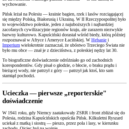
wychowanie.
Pińsk leżał na Polesiu — krainie bagien, rzek i lasów rozciągającej
się między Polską, Białorusią i Ukrainą. W II Rzeczypospolitej było
to województwo poleskie, jeden z najuboższych i najbardziej
zacofanych cywilizacyjnie regionów kraju, ale zarazem niezwykle
barwny kulturowo. Kapuściński dorastał wśród biedy, którą później
rozpoznawał w Afryce i Ameryce Łacińskiej. W
Hebanie
i
Imperium
wielokrotnie zaznaczał, że ubóstwo Trzeciego Świata nie
było mu obce — znał je z dzieciństwa, z poleskiej nędzy lat 30.
To biograficzne doświadczenie odróżniało go od zachodnich
korespondentów. Gdy pisał o głodzie, o błocie, o braku prądu i
bieżącej wody, nie patrzył z góry — patrzył jak ktoś, kto sam
stamtąd pochodzi.
Ucieczka — pierwsze „reporterskie"
doświadczenie
W 1941 roku, gdy Niemcy zaatakowały ZSRR i front zbliżał się do
Polesia, rodzina Kapuścińskich opuściła Pińsk. Kilkuletni Ryszard
uciekał z matką i siostrą — pieszo, przez pola i lasy, w kierunku
zachodu. Ojciec był na wojnie.