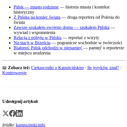
Pińsk — miasto rodzinne
— historia miasta i kontekst
historyczny
Z Pińska na koniec świata
— droga reportera od Polesia do
świata
Zawsze szukałem swojego domu — szukałem Pińska
—
wywiad i wspomnienia
Relacja z pobytu w Pińsku
— reportaż z wizyty
Na stacji w Brześciu
— pogranicze wschodnie w twórczości
Białoruś: Pińsk odchodzi w niepamięć
— pamięć o reporterze
w miejscu urodzenia
📖
Zobacz też:
Ciekawostki o Kapuścińskim
·
Ile języków znał?
·
Kontrowersje
Udostępnij artykuł:
źródło:
kapuscinski.info