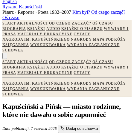
English
Ryszard Kapuściński
Pisarz · Reporter · Poeta
1932–2007
Kim był?
Od czego zacząć?
Oś czasu
START
AKTUALNOŚCI
OD CZEGO ZACZĄĆ?
OŚ CZASU
BIOGRAFIA
KSIĄŻKI
AUDIO
KSIĄŻKI O PISARZU
WYWIADY I
PRASA
MATERIAŁY EDUKACYJNE
CYTATY
NAGRODA IM. KAPUŚCIŃSKIEGO
NAGRODY
MAPA PODRÓŻY
KSIĘGARNIA
WYSZUKIWARKA
WYDANIA ZAGRANICZNE
SCHOWEK
START
AKTUALNOŚCI
OD CZEGO ZACZĄĆ?
OŚ CZASU
BIOGRAFIA
KSIĄŻKI
AUDIO
KSIĄŻKI O PISARZU
WYWIADY I
PRASA
MATERIAŁY EDUKACYJNE
CYTATY
NAGRODA IM. KAPUŚCIŃSKIEGO
NAGRODY
MAPA PODRÓŻY
KSIĘGARNIA
WYSZUKIWARKA
WYDANIA ZAGRANICZNE
SCHOWEK
Kapuściński a Pińsk — miasto rodzinne,
które nie dawało o sobie zapomnieć
Data publikacji: 7 czerwca 2026
🏷️
Dodaj do schowka