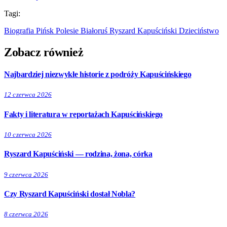
Tagi:
Biografia
Pińsk
Polesie
Białoruś
Ryszard Kapuściński
Dzieciństwo
Zobacz również
Najbardziej niezwykłe historie z podróży Kapuścińskiego
12 czerwca 2026
Fakty i literatura w reportażach Kapuścińskiego
10 czerwca 2026
Ryszard Kapuściński — rodzina, żona, córka
9 czerwca 2026
Czy Ryszard Kapuściński dostał Nobla?
8 czerwca 2026