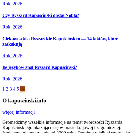
Rok: 2026
Czy Ryszard Kapuściński dostał Nobla?
Rok: 2026
Ciekawostki o Ryszardzie Kapuścińskim — 14 faktów, które
zaskakują
Rok: 2026
Ile języków znał Ryszard Kapuściński?
Rok: 2026
1
2
3
4
5
→
O kapuscinski.info
więcej informacji
Gromadzimy wszelkie informacje na temat twórczości Ryszarda
Kapuścińskiego ukazujące się w prasie krajowej i zagranicznej.
Istniejemy nieprzerwanie od 2000 roku. Pomimo wielkiej straty jaką