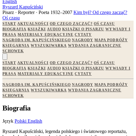
English
Ryszard Kapuściński
Pisarz · Reporter · Poeta
1932–2007
Kim był?
Od czego zacząć?
Oś czasu
START
AKTUALNOŚCI
OD CZEGO ZACZĄĆ?
OŚ CZASU
BIOGRAFIA
KSIĄŻKI
AUDIO
KSIĄŻKI O PISARZU
WYWIADY I
PRASA
MATERIAŁY EDUKACYJNE
CYTATY
NAGRODA IM. KAPUŚCIŃSKIEGO
NAGRODY
MAPA PODRÓŻY
KSIĘGARNIA
WYSZUKIWARKA
WYDANIA ZAGRANICZNE
SCHOWEK
START
AKTUALNOŚCI
OD CZEGO ZACZĄĆ?
OŚ CZASU
BIOGRAFIA
KSIĄŻKI
AUDIO
KSIĄŻKI O PISARZU
WYWIADY I
PRASA
MATERIAŁY EDUKACYJNE
CYTATY
NAGRODA IM. KAPUŚCIŃSKIEGO
NAGRODY
MAPA PODRÓŻY
KSIĘGARNIA
WYSZUKIWARKA
WYDANIA ZAGRANICZNE
SCHOWEK
Biografia
Język
Polski
English
Ryszard Kapuściński, legenda polskiego i światowego reportażu,