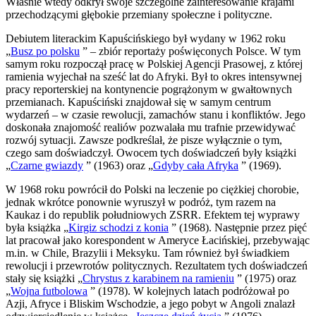
Właśnie wtedy odkrył swoje szczególne zainteresowanie krajami
przechodzącymi głębokie przemiany społeczne i polityczne.
Debiutem literackim Kapuścińskiego był wydany w 1962 roku
„
Busz po polsku
” – zbiór reportaży poświęconych Polsce. W tym
samym roku rozpoczął pracę w Polskiej Agencji Prasowej, z której
ramienia wyjechał na sześć lat do Afryki. Był to okres intensywnej
pracy reporterskiej na kontynencie pogrążonym w gwałtownych
przemianach. Kapuściński znajdował się w samym centrum
wydarzeń – w czasie rewolucji, zamachów stanu i konfliktów. Jego
doskonała znajomość realiów pozwalała mu trafnie przewidywać
rozwój sytuacji. Zawsze podkreślał, że pisze wyłącznie o tym,
czego sam doświadczył. Owocem tych doświadczeń były książki
„
Czarne gwiazdy
” (1963) oraz „
Gdyby cała Afryka
” (1969).
W 1968 roku powrócił do Polski na leczenie po ciężkiej chorobie,
jednak wkrótce ponownie wyruszył w podróż, tym razem na
Kaukaz i do republik południowych ZSRR. Efektem tej wyprawy
była książka „
Kirgiz schodzi z konia
” (1968). Następnie przez pięć
lat pracował jako korespondent w Ameryce Łacińskiej, przebywając
m.in. w Chile, Brazylii i Meksyku. Tam również był świadkiem
rewolucji i przewrotów politycznych. Rezultatem tych doświadczeń
stały się książki „
Chrystus z karabinem na ramieniu
” (1975) oraz
„
Wojna futbolowa
” (1978). W kolejnych latach podróżował po
Azji, Afryce i Bliskim Wschodzie, a jego pobyt w Angoli znalazł