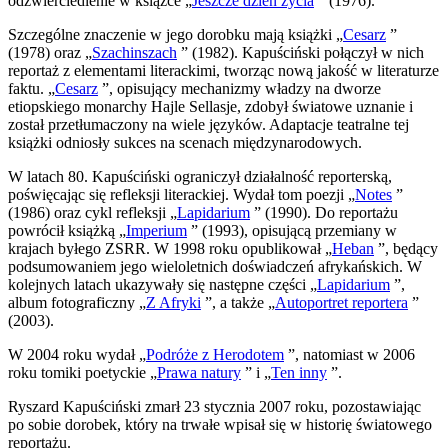
odzwierciedlenie w książce „
Jeszcze dzień życia
” (1976).
Szczególne znaczenie w jego dorobku mają książki „
Cesarz
”
(1978) oraz „
Szachinszach
” (1982). Kapuściński połączył w nich
reportaż z elementami literackimi, tworząc nową jakość w literaturze
faktu. „
Cesarz
”, opisujący mechanizmy władzy na dworze
etiopskiego monarchy Hajle Sellasje, zdobył światowe uznanie i
został przetłumaczony na wiele języków. Adaptacje teatralne tej
książki odniosły sukces na scenach międzynarodowych.
W latach 80. Kapuściński ograniczył działalność reporterską,
poświęcając się refleksji literackiej. Wydał tom poezji „
Notes
”
(1986) oraz cykl refleksji „
Lapidarium
” (1990). Do reportażu
powrócił książką „
Imperium
” (1993), opisującą przemiany w
krajach byłego ZSRR. W 1998 roku opublikował „
Heban
”, będący
podsumowaniem jego wieloletnich doświadczeń afrykańskich. W
kolejnych latach ukazywały się następne części „
Lapidarium
”,
album fotograficzny „
Z Afryki
”, a także „
Autoportret reportera
”
(2003).
W 2004 roku wydał „
Podróże z Herodotem
”, natomiast w 2006
roku tomiki poetyckie „
Prawa natury
” i „
Ten inny
”.
Ryszard Kapuściński zmarł 23 stycznia 2007 roku, pozostawiając
po sobie dorobek, który na trwałe wpisał się w historię światowego
reportażu.