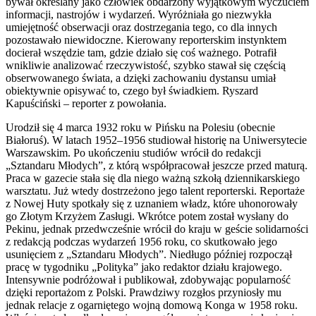
bywał określany jako człowiek obdarzony wyjątkowym wyczuciem
informacji, nastrojów i wydarzeń. Wyróżniała go niezwykła
umiejętność obserwacji oraz dostrzegania tego, co dla innych
pozostawało niewidoczne. Kierowany reporterskim instynktem
docierał wszędzie tam, gdzie działo się coś ważnego. Potrafił
wnikliwie analizować rzeczywistość, szybko stawał się częścią
obserwowanego świata, a dzięki zachowaniu dystansu umiał
obiektywnie opisywać to, czego był świadkiem. Ryszard
Kapuściński – reporter z powołania.
Urodził się 4 marca 1932 roku w Pińsku na Polesiu (obecnie
Białoruś). W latach 1952–1956 studiował historię na Uniwersytecie
Warszawskim. Po ukończeniu studiów wrócił do redakcji
„Sztandaru Młodych”, z którą współpracował jeszcze przed maturą.
Praca w gazecie stała się dla niego ważną szkołą dziennikarskiego
warsztatu. Już wtedy dostrzeżono jego talent reporterski. Reportaże
z Nowej Huty spotkały się z uznaniem władz, które uhonorowały
go Złotym Krzyżem Zasługi. Wkrótce potem został wysłany do
Pekinu, jednak przedwcześnie wrócił do kraju w geście solidarności
z redakcją podczas wydarzeń 1956 roku, co skutkowało jego
usunięciem z „Sztandaru Młodych”. Niedługo później rozpoczął
pracę w tygodniku „Polityka” jako redaktor działu krajowego.
Intensywnie podróżował i publikował, zdobywając popularność
dzięki reportażom z Polski. Prawdziwy rozgłos przyniosły mu
jednak relacje z ogarniętego wojną domową Konga w 1958 roku.