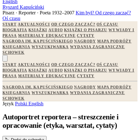
English
Ryszard Kapuściński
Pisarz · Reporter · Poeta
1932–2007
Kim był?
Od czego zacząć?
Oś czasu
START
AKTUALNOŚCI
OD CZEGO ZACZĄĆ?
OŚ CZASU
BIOGRAFIA
KSIĄŻKI
AUDIO
KSIĄŻKI O PISARZU
WYWIADY I
PRASA
MATERIAŁY EDUKACYJNE
CYTATY
NAGRODA IM. KAPUŚCIŃSKIEGO
NAGRODY
MAPA PODRÓŻY
KSIĘGARNIA
WYSZUKIWARKA
WYDANIA ZAGRANICZNE
SCHOWEK
START
AKTUALNOŚCI
OD CZEGO ZACZĄĆ?
OŚ CZASU
BIOGRAFIA
KSIĄŻKI
AUDIO
KSIĄŻKI O PISARZU
WYWIADY I
PRASA
MATERIAŁY EDUKACYJNE
CYTATY
NAGRODA IM. KAPUŚCIŃSKIEGO
NAGRODY
MAPA PODRÓŻY
KSIĘGARNIA
WYSZUKIWARKA
WYDANIA ZAGRANICZNE
SCHOWEK
Język
Polski
English
Autoportret reportera – streszczenie i
opracowanie (etyka, warsztat, cytaty)
🏷️
Dodaj do schowka