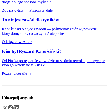
droga do jego sposobu myślenia.
Zobacz cytaty →
Przeczytaj dalej
To nie jest zawód dla cyników
Kapuściński o etyce zawodu — pośmiertny zbiór wypowiedzi,
który domyka to, co zaczyna Autoportret.
O książce →
Autor
Kim był Ryszard Kapuściński?
Od Pińska po reportaże z dwudziestu siedmiu rewolucji — życie, z
którego wzięły się te książki.
Poznaj biografię →
Udostępnij artykuł: