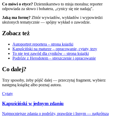
Co mówi o etyce?
Dziennikarstwo to misja moralna; reporter
odpowiada za słowo i bohatera, „cynicy się nie nadają".
Jaką ma formę?
Zbiór wywiadów, wykładów i wypowiedzi
ułożonych tematycznie — spójny wykład o zawodzie.
Zobacz też
Autoportret reportera – strona książki
Kapuściński na maturze – opracowanie, cytaty, tezy
To nie jest zawód dla cyników – strona książki
Podróże z Herodotem – streszczenie i opracowanie
Co dalej?
Trzy sposoby, żeby pójść dalej — przeczytaj fragment, wybierz
następną książkę albo poznaj autora.
Cytaty
Kapuściński w jednym zdaniu
Najmocniejsze zdania o podróży, prawdzie i Innym — najkrótsza