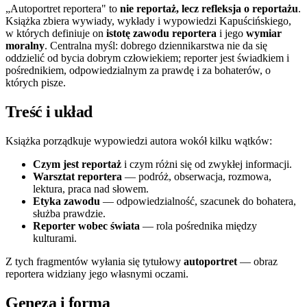
„Autoportret reportera" to
nie reportaż, lecz refleksja o reportażu
.
Książka zbiera wywiady, wykłady i wypowiedzi Kapuścińskiego,
w których definiuje on
istotę zawodu reportera
i jego
wymiar
moralny
. Centralna myśl: dobrego dziennikarstwa nie da się
oddzielić od bycia dobrym człowiekiem; reporter jest świadkiem i
pośrednikiem, odpowiedzialnym za prawdę i za bohaterów, o
których pisze.
Treść i układ
Książka porządkuje wypowiedzi autora wokół kilku wątków:
Czym jest reportaż
i czym różni się od zwykłej informacji.
Warsztat reportera
— podróż, obserwacja, rozmowa,
lektura, praca nad słowem.
Etyka zawodu
— odpowiedzialność, szacunek do bohatera,
służba prawdzie.
Reporter wobec świata
— rola pośrednika między
kulturami.
Z tych fragmentów wyłania się tytułowy
autoportret
— obraz
reportera widziany jego własnymi oczami.
Geneza i forma