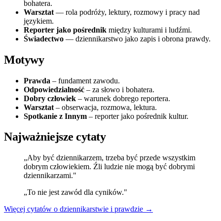
bohatera.
Warsztat
— rola podróży, lektury, rozmowy i pracy nad
językiem.
Reporter jako pośrednik
między kulturami i ludźmi.
Świadectwo
— dziennikarstwo jako zapis i obrona prawdy.
Motywy
Prawda
– fundament zawodu.
Odpowiedzialność
– za słowo i bohatera.
Dobry człowiek
– warunek dobrego reportera.
Warsztat
– obserwacja, rozmowa, lektura.
Spotkanie z Innym
– reporter jako pośrednik kultur.
Najważniejsze cytaty
„Aby być dziennikarzem, trzeba być przede wszystkim
dobrym człowiekiem. Źli ludzie nie mogą być dobrymi
dziennikarzami."
„To nie jest zawód dla cyników."
Więcej cytatów o dziennikarstwie i prawdzie →