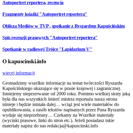
Autoportret reportera, recencja
Fragmenty książki "Autoportret reportera"
Oblicza Mediów w TVP , spotkanie z Ryszardem Kapuścińskim
Spis recenzji prasowych "Autoportret reportera"
Spotkanie w radiowej Trójce "Lapidarium V"
O kapuscinski.info
więcej informacji
Gromadzimy wszelkie informacje na temat twórczości Ryszarda
Kapuścińskiego ukazujące się w prasie krajowej i zagranicznej.
Istniejemy nieprzerwanie od 2000 roku. Pomimo wielkiej straty jaką
była dla nas wszystkich śmierć mistrza reportażu nasza strona
istnieje i będzie istniała dalej… wciąż jest wiele materiałów do
opublikowania, a zasób tekstów napisanych przez Pana Ryszarda
wydaje się nieprzebrany… Czekamy na Wszelkie materiały
(wycinki prasowe, linki do stron etc.). Jeżeli posiadasz takie
materiały napisz do nas redakcja@kapuscinski.info