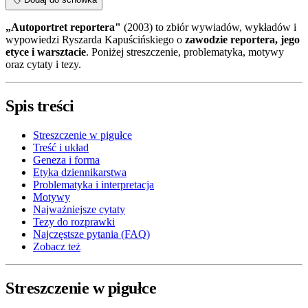
„Autoportret reportera"
(2003) to zbiór wywiadów, wykładów i
wypowiedzi Ryszarda Kapuścińskiego o
zawodzie reportera, jego
etyce i warsztacie
. Poniżej streszczenie, problematyka, motywy
oraz cytaty i tezy.
Spis treści
Streszczenie w pigułce
Treść i układ
Geneza i forma
Etyka dziennikarstwa
Problematyka i interpretacja
Motywy
Najważniejsze cytaty
Tezy do rozprawki
Najczęstsze pytania (FAQ)
Zobacz też
Streszczenie w pigułce