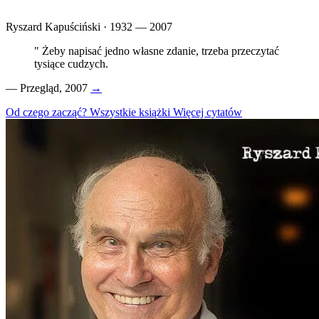
Ryszard Kapuściński · 1932 — 2007
"
Żeby napisać jedno własne zdanie, trzeba przeczytać
tysiące cudzych.
—
Przegląd, 2007
→
Od czego zacząć?
Wszystkie książki
Więcej cytatów