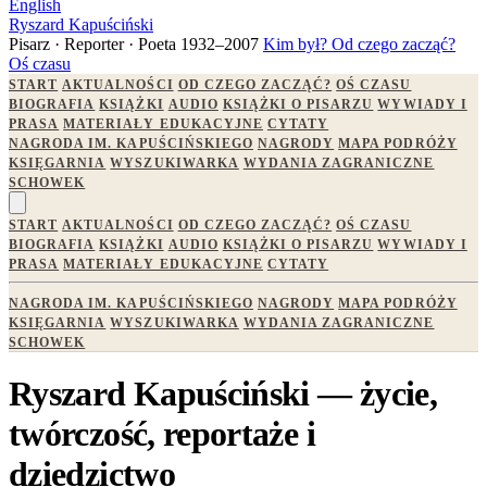
English
Ryszard Kapuściński
Pisarz · Reporter · Poeta
1932–2007
Kim był?
Od czego zacząć?
Oś czasu
START
AKTUALNOŚCI
OD CZEGO ZACZĄĆ?
OŚ CZASU
BIOGRAFIA
KSIĄŻKI
AUDIO
KSIĄŻKI O PISARZU
WYWIADY I
PRASA
MATERIAŁY EDUKACYJNE
CYTATY
NAGRODA IM. KAPUŚCIŃSKIEGO
NAGRODY
MAPA PODRÓŻY
KSIĘGARNIA
WYSZUKIWARKA
WYDANIA ZAGRANICZNE
SCHOWEK
START
AKTUALNOŚCI
OD CZEGO ZACZĄĆ?
OŚ CZASU
BIOGRAFIA
KSIĄŻKI
AUDIO
KSIĄŻKI O PISARZU
WYWIADY I
PRASA
MATERIAŁY EDUKACYJNE
CYTATY
NAGRODA IM. KAPUŚCIŃSKIEGO
NAGRODY
MAPA PODRÓŻY
KSIĘGARNIA
WYSZUKIWARKA
WYDANIA ZAGRANICZNE
SCHOWEK
Ryszard Kapuściński — życie,
twórczość, reportaże i
dziedzictwo