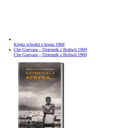
Kirgiz schodzi z konia
1968
Che Guevara – Dziennik z Boliwii
1969
Che Guevara – Dziennik z Boliwii
1969